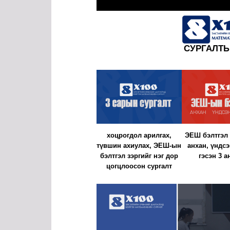
СУРГАЛТЫ
хоцрогдол арилгах,
ЭЕШ бэлтгэл 
түвшин ахиулах, ЭЕШ-ын
анхан, үндсэ
бэлтгэл зэргийг нэг дор
гэсэн 3 а
цогцлоосон сургалт