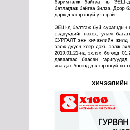
баримталж байгаа нь ЭЕШ-д
батлагдаж байгаа билээ. Доор б
дарж дэлгэрэнгүй үзээрэй...
ЭЕШ-д бэлтгэж буй сурагчдын м
сэдвүүдийг нөхөх, улам бата
СУРГАЛТ энэ хичээлийн жилд 2
ээлж дуусч хоёр дахь ээлж эхл
2019.01.21-нд эхлэх бөгөөд 01.
даваагаас баасан гаригуудад
явагдах бөгөөд дэлгэрэнгүй хөт
ХИЧЭЭЛИЙН