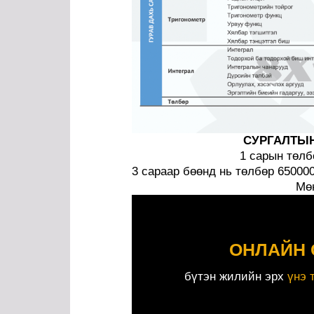
СУРГАЛТЫ
1 сарын төлб
3 сараар бөөнд нь төлбөр 6500
Мө
ОНЛАЙН 
бүтэн жилийн эрх
үнэ 