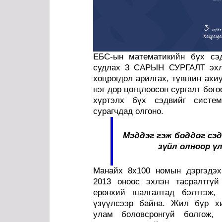
ЕБC-ын математикийн бүх сэд
судлах 3 САРЫН СУРГАЛТ эхлэ
хоцрогдол арилгах, түвшин ахи
нэг дор цогцлоосон сургалт бөгө
хүртэлх бүх сэдвийг систем
сурагчдад олгоно.
Мэддэг гэж боддог сэд
зүйл олноор үл
Манайх 8x100 номын дэргэдэх
2013 оноос эхлэн тасралтгү
ерөнхий шалгалтад бэлтгэж, 
үзүүлсээр байна. Жил бүр хи
улам боловсронгуй болгож, 